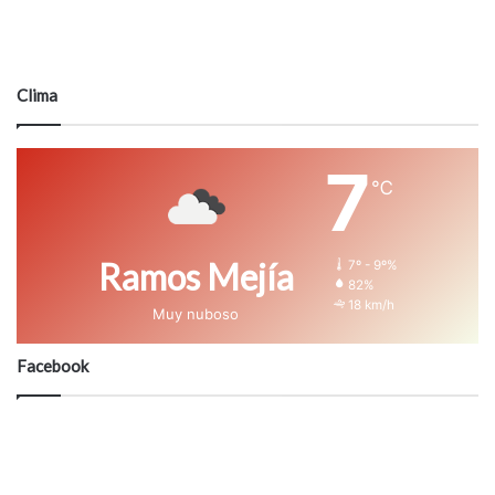
Clima
7
℃
Ramos Mejía
7º - 9º%
82%
18 km/h
Muy nuboso
Facebook