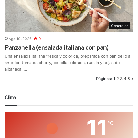
Generales
Ago 10, 2026
0
Panzanella (ensalada italiana con pan)
Una ensalada italiana fresca y colorida, preparada con pan del día
anterior, tomates cherry, cebolla colorada, rúcula y hojas de
albahaca. ...
Páginas:
1
2
3
4
5
»
Clima
11
℃