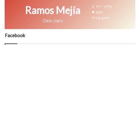
Ramos Mejía
11º - 12º%
58%
1.6 km/h
Cielo claro
Facebook