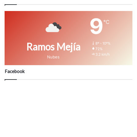
9
℃
Ramos Mejía
8º - 10º%
72%
3.2 km/h
Nubes
Facebook