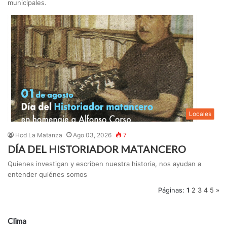
municipales.
Locales
Hcd La Matanza
Ago 03, 2026
7
DÍA DEL HISTORIADOR MATANCERO
Quienes investigan y escriben nuestra historia, nos ayudan a
entender quiénes somos
Páginas:
1
2
3
4
5
»
Clima