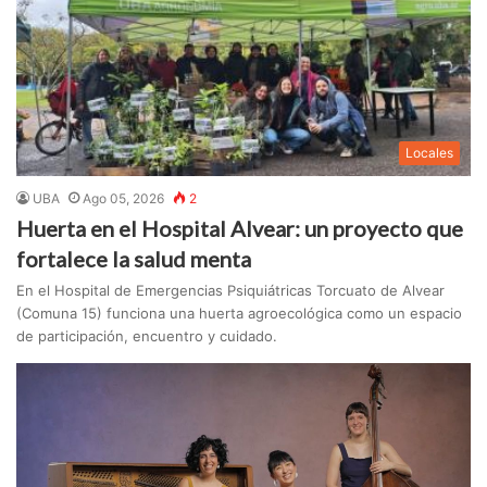
Locales
UBA
Ago 05, 2026
2
Huerta en el Hospital Alvear: un proyecto que
fortalece la salud menta
En el Hospital de Emergencias Psiquiátricas Torcuato de Alvear
(Comuna 15) funciona una huerta agroecológica como un espacio
de participación, encuentro y cuidado.