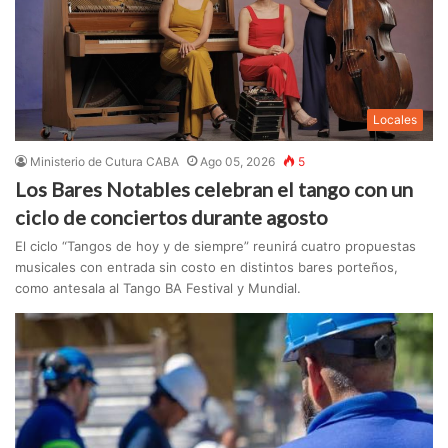
Locales
Ministerio de Cutura CABA
Ago 05, 2026
5
Los Bares Notables celebran el tango con un
ciclo de conciertos durante agosto
El ciclo “Tangos de hoy y de siempre” reunirá cuatro propuestas
musicales con entrada sin costo en distintos bares porteños,
como antesala al Tango BA Festival y Mundial.