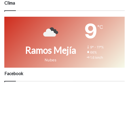
Clima
9
℃
Ramos Mejía
9º - 11º%
66%
1.6 km/h
Nubes
Facebook