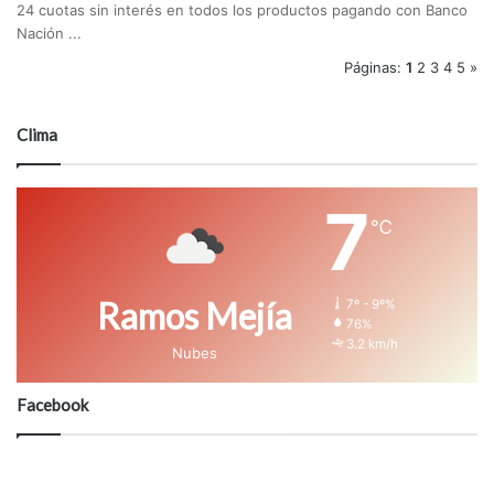
24 cuotas sin interés en todos los productos pagando con Banco
Nación ...
Páginas:
1
2
3
4
5
»
Clima
7
℃
Ramos Mejía
7º - 9º%
76%
3.2 km/h
Nubes
Facebook