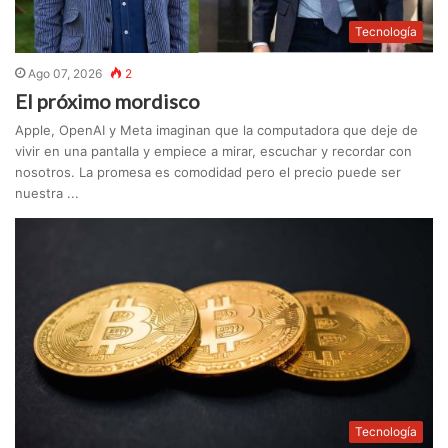
Tecnología
Ago 07, 2026
2
El próximo mordisco
Apple, OpenAI y Meta imaginan que la computadora que deje de
vivir en una pantalla y empiece a mirar, escuchar y recordar con
nosotros. La promesa es comodidad pero el precio puede ser
nuestra ...
Tecnología