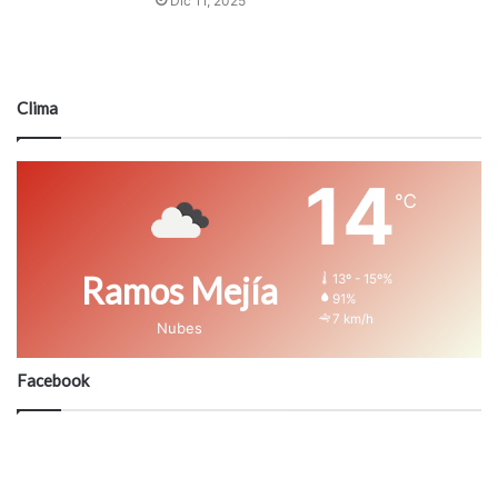
Dic 11, 2025
Clima
14
℃
Ramos Mejía
13º - 15º%
91%
7 km/h
Nubes
Facebook