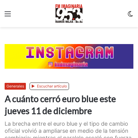
Menu
C
m
Generales
Escuchar artículo
A cuánto cerró euro blue este
jueves 11 de diciembre
La brecha entre el euro blue y el tipo de cambio
oficial volvió a ampliarse en medio de la tensión
cambiaria: mientras el paralelo escaló con fuerza,