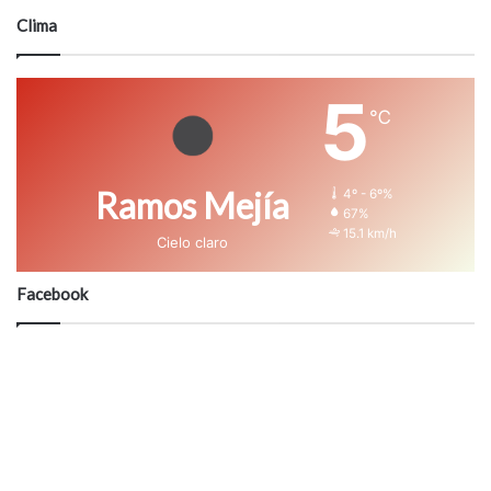
Clima
5
℃
Ramos Mejía
4º - 6º%
67%
15.1 km/h
Cielo claro
Facebook