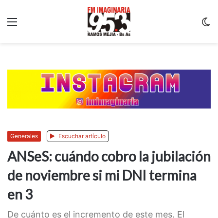
Menu
C
m
Generales
Escuchar artículo
ANSeS: cuándo cobro la jubilación
de noviembre si mi DNI termina
en 3
De cuánto es el incremento de este mes. El