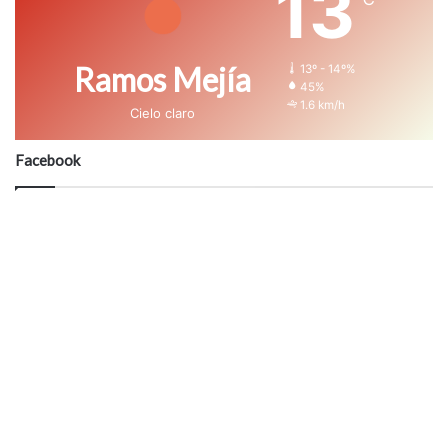
13
Ramos Mejía
13º - 14º%
45%
1.6 km/h
Cielo claro
Facebook