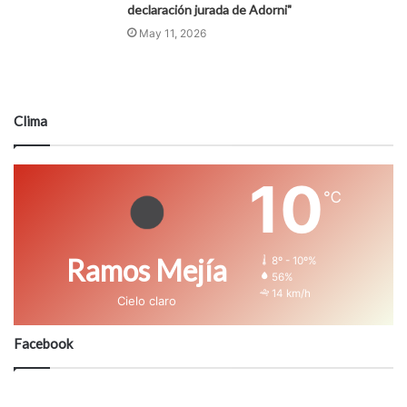
declaración jurada de Adorni"
May 11, 2026
Clima
10
℃
Ramos Mejía
8º - 10º%
56%
14 km/h
Cielo claro
Facebook