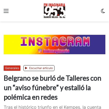
Menu
C
m
Generales
Escuchar artículo
Belgrano se burló de Talleres con
un “aviso fúnebre” y estalló la
polémica en redes
Tras el histórico triunfo en el Kempes, la cuenta