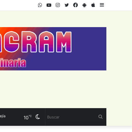
WhatsApp
Youtube
Instagram
Twitter
Facebook
PlayStore
AppStore
Sidebar
Cambiar
Buscar
℃
10