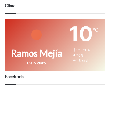
modo
Clima
10
℃
Ramos Mejía
9º - 11º%
76%
1.6 km/h
Cielo claro
Facebook