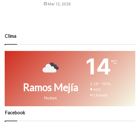
Mar 12, 2026
Clima
14
℃
Ramos Mejía
13º - 15º%
92%
1.6 km/h
Nubes
Facebook