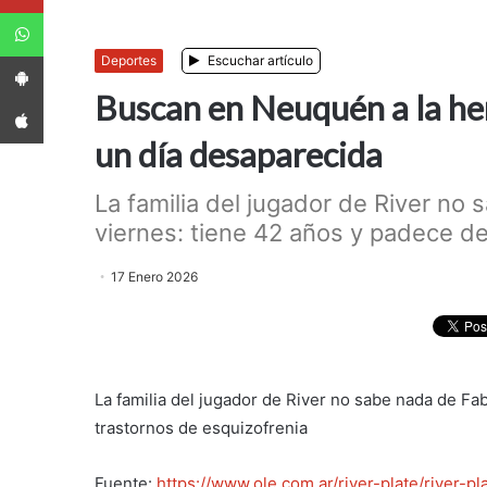
WhatsApp
App Android
Deportes
Escuchar artículo
Buscan en Neuquén a la he
App iPhone
un día desaparecida
La familia del jugador de River no
viernes: tiene 42 años y padece de
17 Enero 2026
La familia del jugador de River no sabe nada de Fa
trastornos de esquizofrenia
Fuente:
https://www.ole.com.ar/river-plate/river