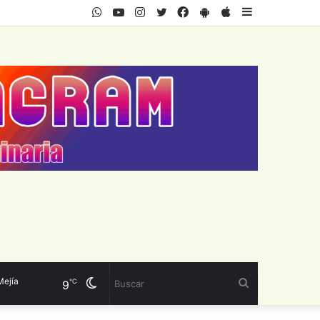
WhatsApp
Youtube
Instagram
Twitter
Facebook
PlayStore
AppStore
Sidebar
ía
Cambiar
Buscar
℃
9