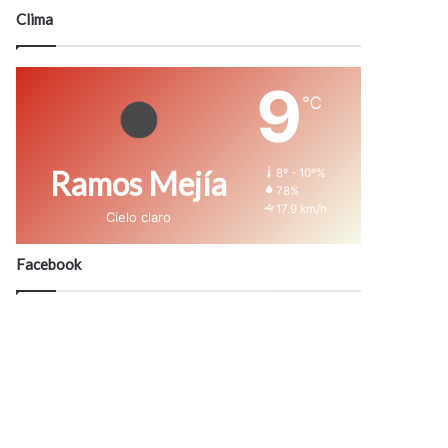
modo
Clima
9
℃
Ramos Mejía
8º - 10º%
78%
17.9 km/h
Cielo claro
Facebook