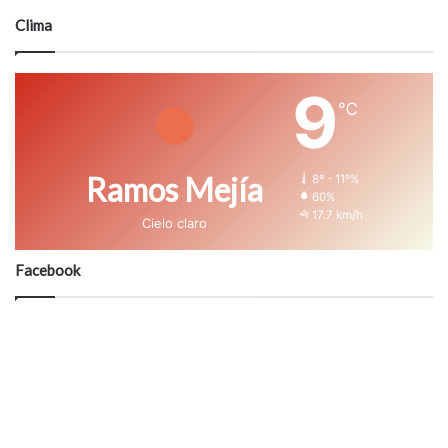
Clima
9
℃
Ramos Mejía
8º - 11º%
60%
17.7 km/h
Cielo claro
Facebook