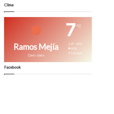
modo
Clima
7
℃
Ramos Mejía
6º - 8º%
60%
1.6 km/h
Cielo claro
Facebook