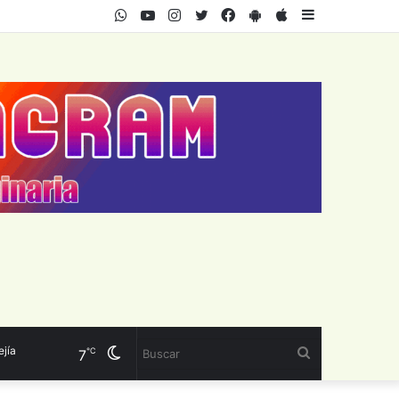
WhatsApp
Youtube
Instagram
Twitter
Facebook
PlayStore
AppStore
Sidebar
Cambiar
Buscar
℃
7