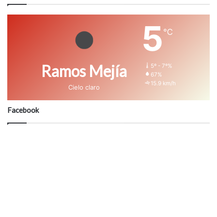
5
℃
Ramos Mejía
5º - 7º%
67%
15.9 km/h
Cielo claro
Facebook