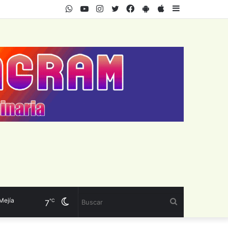
WhatsApp
Youtube
Instagram
Twitter
Facebook
PlayStore
AppStore
Sidebar
ía
Cambiar
Buscar
℃
7