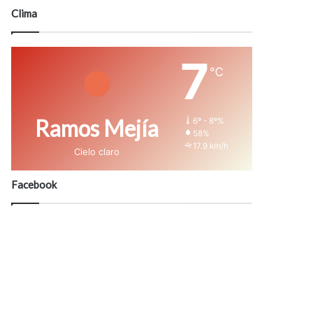
modo
Clima
7
℃
Ramos Mejía
6º - 8º%
58%
17.9 km/h
Cielo claro
Facebook