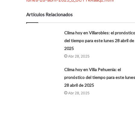
Artículos Relacionados
Clima hoy en Villarobles: el pronóstic
del tiempo para este lunes 28 abril de
2025
Abr 28, 2025
Clima hoy en Villa Pehuenia: el
pronóstico del tiempo para este lune
28 abril de 2025
Abr 28, 2025