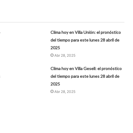
o
Clima hoy en Villa Unión: el pronóstico
del tiempo para este lunes 28 abril de
2025
Abr 28, 2025
Clima hoy en Villa Gesell: el pronóstico
s
del tiempo para este lunes 28 abril de
2025
Abr 28, 2025