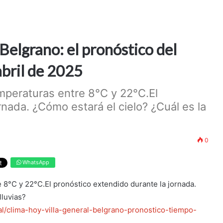
Belgrano: el pronóstico del
abril de 2025
mperaturas entre 8°C y 22°C.El
rnada. ¿Cómo estará el cielo? ¿Cuál es la
0
WhatsApp
 8°C y 22°C.El pronóstico extendido durante la jornada.
lluvias?
al/clima-hoy-villa-general-belgrano-pronostico-tiempo-