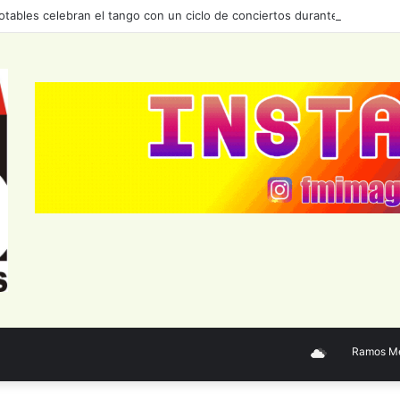
otables celebran el tango con un ciclo de conciertos durante agosto
Ramos Mejía