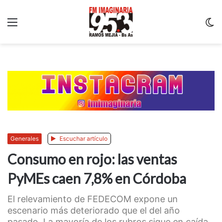
Menu
C
m
Generales
Escuchar artículo
Consumo en rojo: las ventas
PyMEs caen 7,8% en Córdoba
El relevamiento de FEDECOM expone un
escenario más deteriorado que el del año
pasado. La mayoría de los rubros sigue en caída