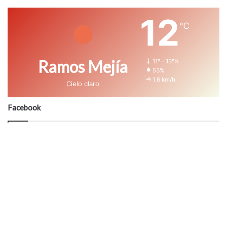
12
℃
Ramos Mejía
11º - 13º%
53%
1.6 km/h
Cielo claro
Facebook