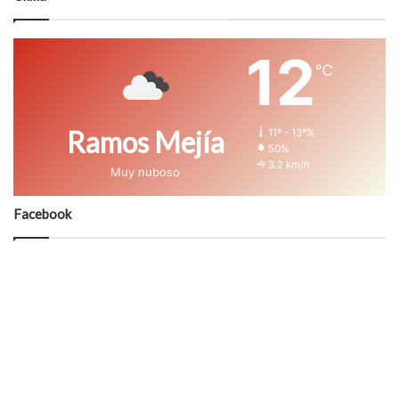
12
℃
Ramos Mejía
11º - 13º%
50%
3.2 km/h
Muy nuboso
Facebook