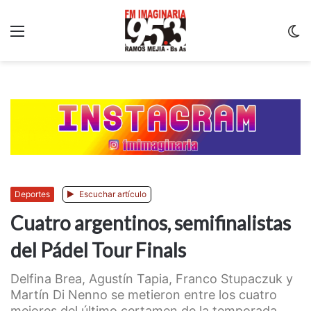
Menu
C
m
Deportes
Escuchar artículo
Cuatro argentinos, semifinalistas
del Pádel Tour Finals
Delfina Brea, Agustín Tapia, Franco Stupaczuk y
Martín Di Nenno se metieron entre los cuatro
mejores del último certamen de la temporada....