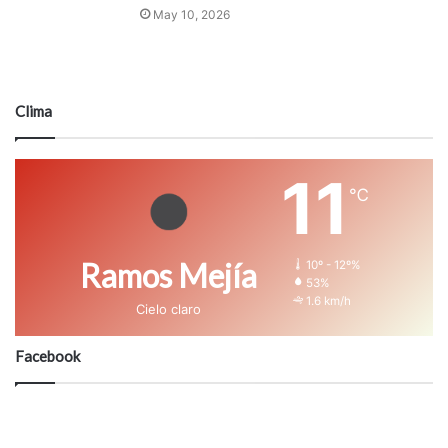
May 10, 2026
Clima
11
℃
Ramos Mejía
10º - 12º%
53%
1.6 km/h
Cielo claro
Facebook