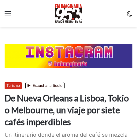
Menu
C
m
Turismo
Escuchar artículo
De Nueva Orleans a Lisboa, Tokio
o Melbourne, un viaje por siete
cafés imperdibles
Un itinerario donde el aroma del café se mezcla