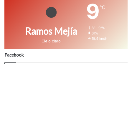
9
℃
Ramos Mejía
8º - 9º%
61%
15.4 km/h
Cielo claro
Facebook