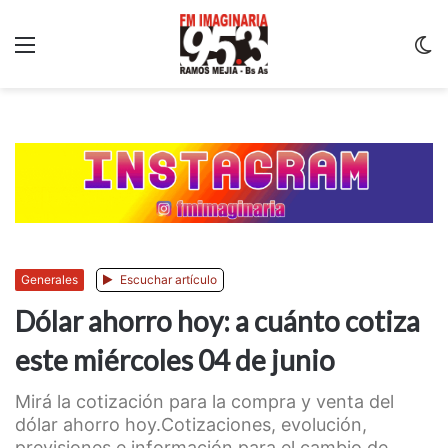
Menu
C
m
Generales
Escuchar artículo
Dólar ahorro hoy: a cuánto cotiza
este miércoles 04 de junio
Mirá la cotización para la compra y venta del
dólar ahorro hoy.Cotizaciones, evolución,
previsiones e información para el cambio de