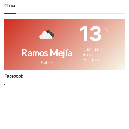
Clima
13
℃
Ramos Mejía
12º - 13º%
47%
3.2 km/h
Nubes
Facebook