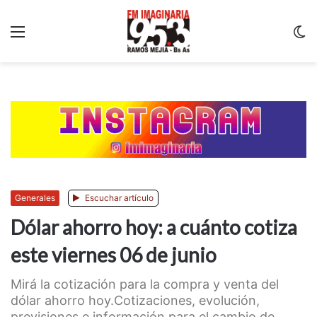
Menu
C
m
Generales
Escuchar artículo
Dólar ahorro hoy: a cuánto cotiza
este viernes 06 de junio
Mirá la cotización para la compra y venta del
dólar ahorro hoy.Cotizaciones, evolución,
previsiones e información para el cambio de