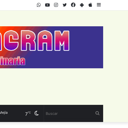
WhatsApp
Youtube
Instagram
Twitter
Facebook
PlayStore
AppStore
Sidebar
ía
Cambiar
Buscar
℃
7