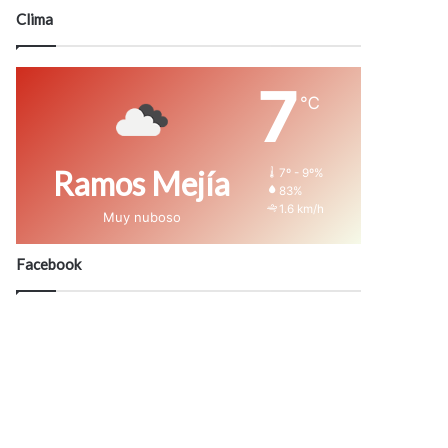
modo
Clima
7
℃
Ramos Mejía
7º - 9º%
83%
1.6 km/h
Muy nuboso
Facebook