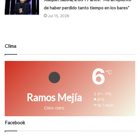
de haber perdido tanto tiempo en los bares”
Jul 15, 2026
Clima
6
℃
Ramos Mejía
4º - 7º%
67%
16.7 km/h
Cielo claro
Facebook