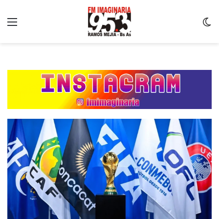
Menu
C
m