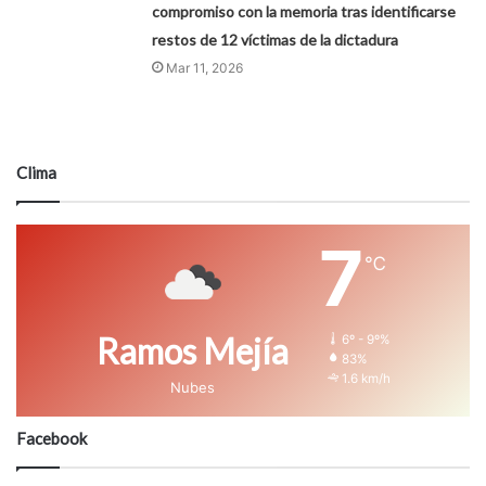
compromiso con la memoria tras identificarse
restos de 12 víctimas de la dictadura
Mar 11, 2026
Clima
7
℃
Ramos Mejía
6º - 9º%
83%
1.6 km/h
Nubes
Facebook