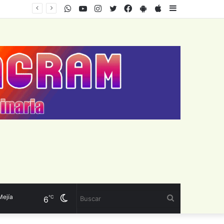
WhatsApp
Youtube
Instagram
Twitter
Facebook
PlayStore
AppStore
Sidebar
a
Cambiar
Buscar
℃
6