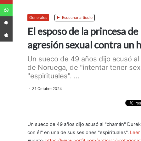
WhatsApp
App Android
Generales
Escuchar artículo
El esposo de la princesa d
App iPhone
agresión sexual contra un
Un sueco de 49 años dijo acusó al
de Noruega, de "intentar tener se
"espirituales". ...
31 Octubre 2024
Un sueco de 49 años dijo acusó al "chamán" Durek 
con él" en una de sus sesiones "espirituales".
Leer
Fuente:
https://www.perfil.com/noticias/protagon