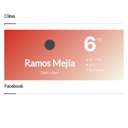
Clima
6
℃
Ramos Mejía
5º - 7º%
65%
16.7 km/h
Cielo claro
Facebook