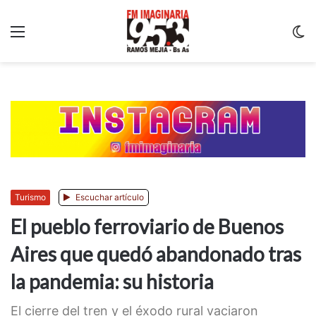
Menu
C
m
Turismo
Escuchar artículo
El pueblo ferroviario de Buenos
Aires que quedó abandonado tras
la pandemia: su historia
El cierre del tren y el éxodo rural vaciaron