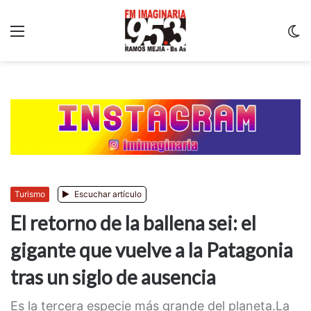
Menu
C
m
Turismo
Escuchar artículo
El retorno de la ballena sei: el
gigante que vuelve a la Patagonia
tras un siglo de ausencia
Es la tercera especie más grande del planeta.La