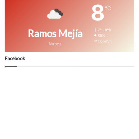
8
℃
Ramos Mejía
7º - 8º%
85%
1.6 km/h
Nubes
Facebook