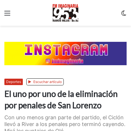
Menu
C
m
Deportes
Escuchar artículo
El uno por uno de la eliminación
por penales de San Lorenzo
Con uno menos gran parte del partido, el Ciclón
llevó a River a los penales pero terminó cayendo.
Mirá los puntajes de Olé... ...