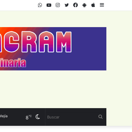
WhatsApp
Youtube
Instagram
Twitter
Facebook
PlayStore
AppStore
Sidebar
a
Cambiar
Buscar
℃
8