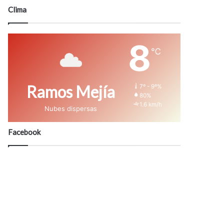
modo
Clima
8
℃
Ramos Mejía
7º - 9º%
80%
1.6 km/h
Nubes dispersas
Facebook