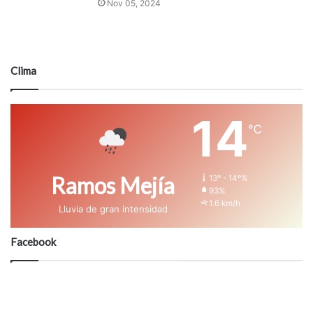
Nov 05, 2024
Clima
14
℃
Ramos Mejía
13º - 14º%
93%
1.6 km/h
Lluvia de gran intensidad
Facebook