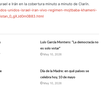
rael e Irán en la cobertura minuto a minuto de Clarín.
ados-unidos-israel-iran-vivo-regimen-mojtbaba-khameni-
kistan_0_gXJd0m0B83.html
s
Luis García Montero: “La democracia no
es solo votar”
"
May 10, 2026
de
Día de la Madre: en qué países se
celebra hoy, 10 de mayo
May 10, 2026