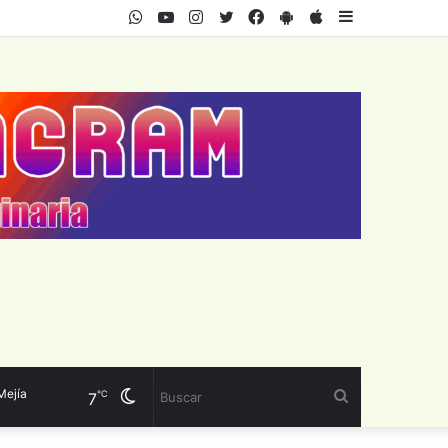
WhatsApp
Youtube
Instagram
Twitter
Facebook
PlayStore
AppStore
Sidebar
ía
Cambiar
Buscar
℃
7