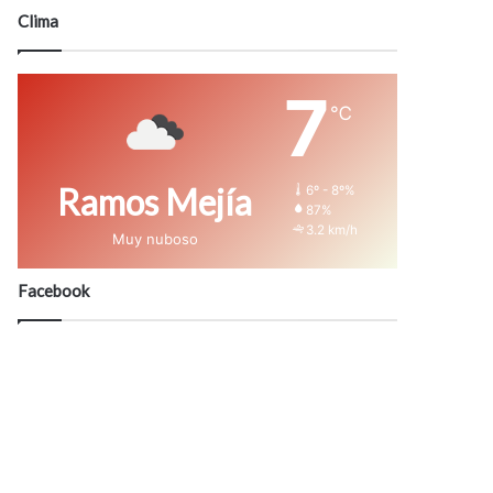
modo
Clima
7
℃
Ramos Mejía
6º - 8º%
87%
3.2 km/h
Muy nuboso
Facebook