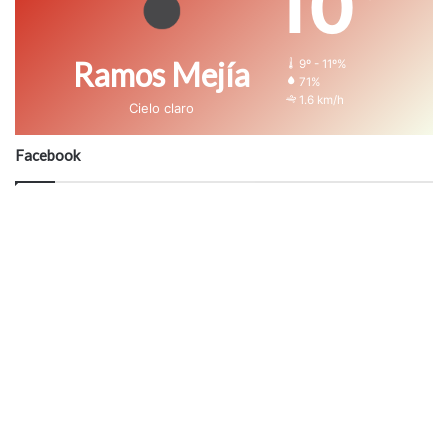
10
Ramos Mejía
9º - 11º%
71%
1.6 km/h
Cielo claro
Facebook