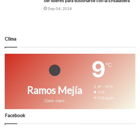
ser líderes para ilusionarse con la Ensaladera
Sep 04, 2024
Clima
9
℃
Ramos Mejía
8º - 10º%
77%
17.9 km/h
Cielo claro
Facebook