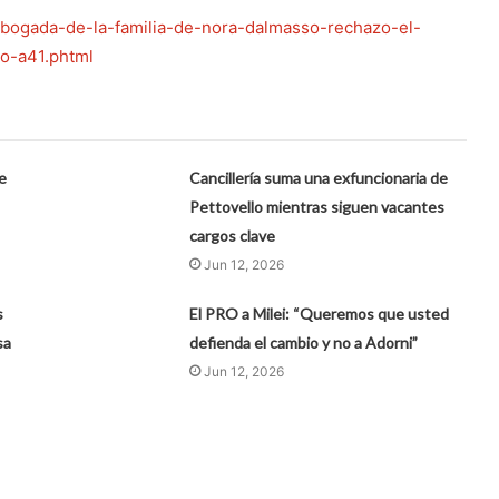
a-abogada-de-la-familia-de-nora-dalmasso-rechazo-el-
co-a41.phtml
e
Cancillería suma una exfuncionaria de
Pettovello mientras siguen vacantes
cargos clave
Jun 12, 2026
s
El PRO a Milei: “Queremos que usted
sa
defienda el cambio y no a Adorni”
Jun 12, 2026