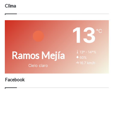
modo
Clima
13
℃
Ramos Mejía
13º - 14º%
60%
16.7 km/h
Cielo claro
Facebook