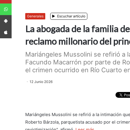
WhatsApp
App Android
Generales
Escuchar artículo
La abogada de la familia d
App iPhone
reclamo millonario del prin
Mariángeles Mussolini se refirió a 
Facundo Macarrón por parte de Rob
el crimen ocurrido en Río Cuarto en
12 Junio 2026
Mariángeles Mussolini se refirió a la intimación q
Roberto Bárzola, parquetista acusado por el crime
revictimización", afirmó.
Leer más