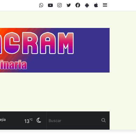
WhatsApp
Youtube
Instagram
Twitter
Facebook
PlayStore
AppStore
Sidebar
Cambiar
Buscar
℃
13