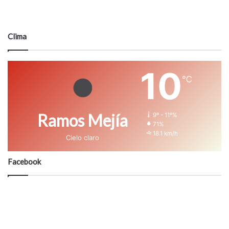
Clima
10
℃
Ramos Mejía
9º - 11º%
71%
18.1 km/h
Cielo claro
Facebook