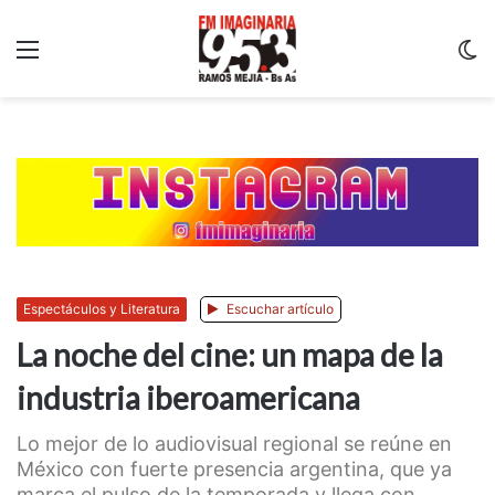
Menu
C
m
Espectáculos y Literatura
Escuchar artículo
La noche del cine: un mapa de la
industria iberoamericana
Lo mejor de lo audiovisual regional se reúne en
México con fuerte presencia argentina, que ya
marca el pulso de la temporada y llega con