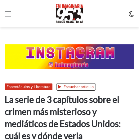
Menu
C
m
Espectáculos y Literatura
Escuchar artículo
La serie de 3 capítulos sobre el
crimen más misterioso y
mediáticos de Estados Unidos:
cuál es y dónde verla