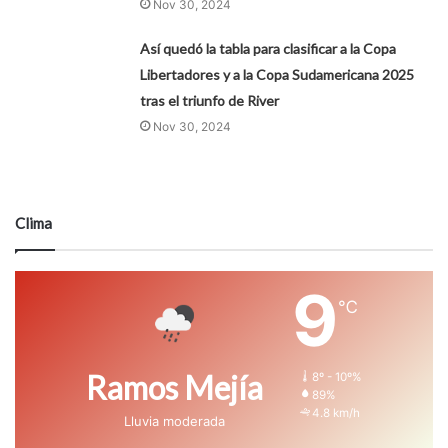
Nov 30, 2024
Así quedó la tabla para clasificar a la Copa
Libertadores y a la Copa Sudamericana 2025
tras el triunfo de River
Nov 30, 2024
Clima
9
℃
Ramos Mejía
8º - 10º%
89%
4.8 km/h
Lluvia moderada