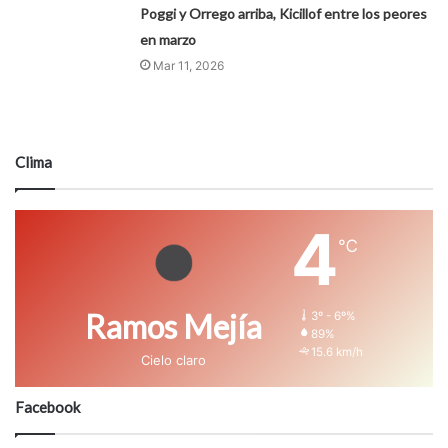
Poggi y Orrego arriba, Kicillof entre los peores
en marzo
Mar 11, 2026
Clima
4
℃
Ramos Mejía
3º - 6º%
89%
15.6 km/h
Cielo claro
Facebook