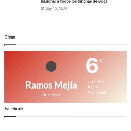
ilusionar a todos los hinchas de Boca
May 10, 2026
Clima
6
℃
Ramos Mejía
4º - 7º%
68%
17.2 km/h
Cielo claro
Facebook