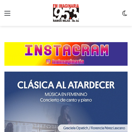
Menu
C
m