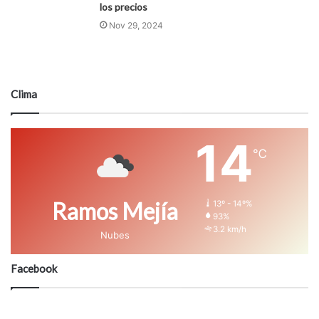
los precios
Nov 29, 2024
Clima
14
℃
Ramos Mejía
13º - 14º%
93%
3.2 km/h
Nubes
Facebook