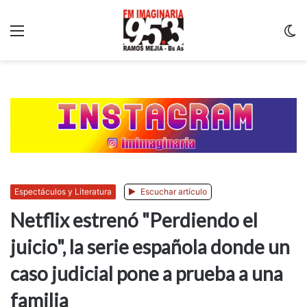
Menu
C
m
Espectáculos y Literatura
Escuchar artículo
Netflix estrenó "Perdiendo el
juicio", la serie española donde un
caso judicial pone a prueba a una
familia