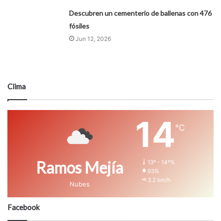
Descubren un cementerio de ballenas con 476
fósiles
Jun 12, 2026
Clima
14
℃
Ramos Mejía
13º - 14º%
93%
3.2 km/h
Nubes
Facebook