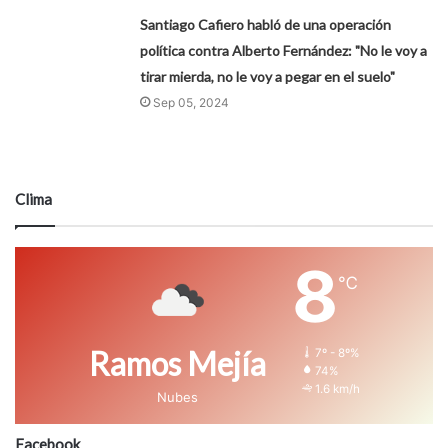
Santiago Cafiero habló de una operación
política contra Alberto Fernández: "No le voy a
tirar mierda, no le voy a pegar en el suelo"
Sep 05, 2024
Clima
8
℃
Ramos Mejía
7º - 8º%
74%
1.6 km/h
Nubes
Facebook