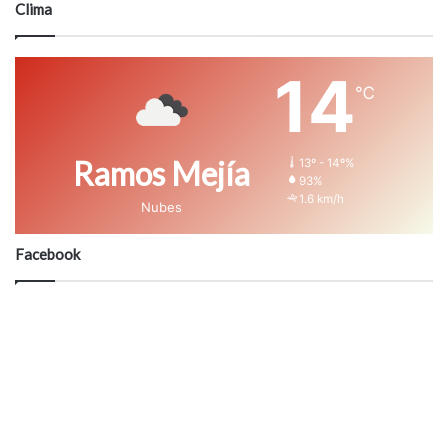
Clima
14
℃
Ramos Mejía
13º - 14º%
93%
1.6 km/h
Nubes
Facebook