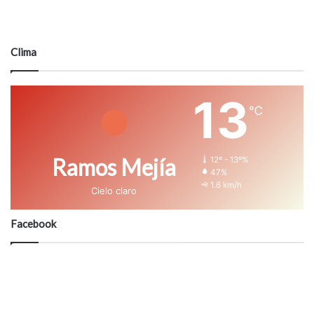
Clima
13
℃
Ramos Mejía
12º - 13º%
47%
1.6 km/h
Cielo claro
Facebook