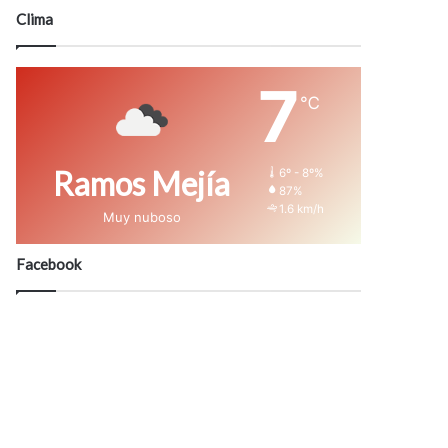
modo
Clima
7
℃
Ramos Mejía
6º - 8º%
87%
1.6 km/h
Muy nuboso
Facebook