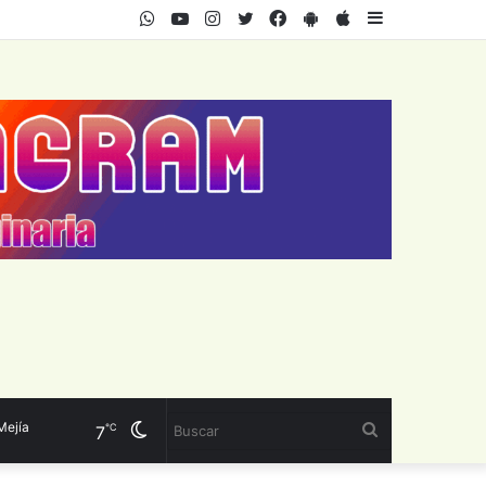
WhatsApp
Youtube
Instagram
Twitter
Facebook
PlayStore
AppStore
Sidebar
ía
Cambiar
Buscar
℃
7