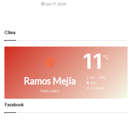
Jun 17, 2025
Clima
11
℃
Ramos Mejía
10º - 11º%
59%
3.2 km/h
Cielo claro
Facebook