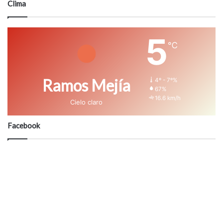
Clima
5
℃
Ramos Mejía
4º - 7º%
67%
16.6 km/h
Cielo claro
Facebook