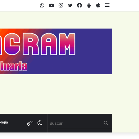
WhatsApp
Youtube
Instagram
Twitter
Facebook
PlayStore
AppStore
Sidebar
ía
Cambiar
Buscar
℃
6