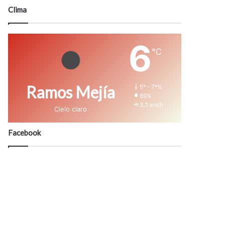
modo
Clima
6
℃
Ramos Mejía
5º - 7º%
89%
3.2 km/h
Cielo claro
Facebook