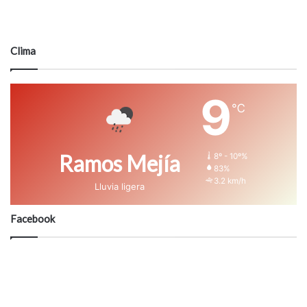
Clima
9
℃
Ramos Mejía
8º - 10º%
83%
3.2 km/h
Lluvia ligera
Facebook