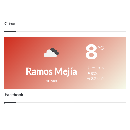
Clima
8
℃
Ramos Mejía
7º - 8º%
85%
3.2 km/h
Nubes
Facebook